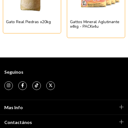
Gato Real Piedras x20kg
Gattos Mineral Aglutinante
x4kg - PACKx4u
Seguinos
Mas Info
Contactános