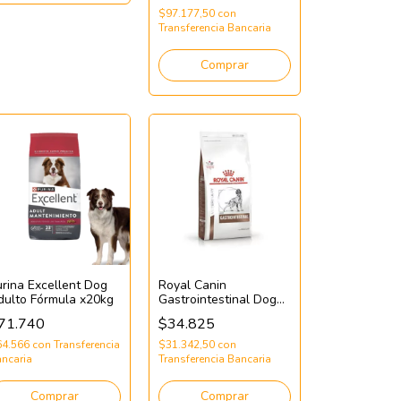
$97.177,50
con
Transferencia Bancaria
Comprar
urina Excellent Dog
Royal Canin
dulto Fórmula x20kg
Gastrointestinal Dog
x2kg
71.740
$34.825
64.566
con
Transferencia
$31.342,50
con
ncaria
Transferencia Bancaria
Comprar
Comprar