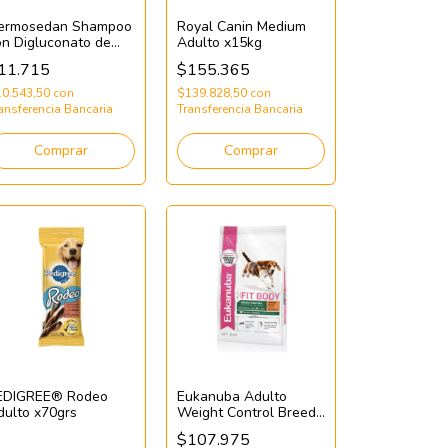
ermosedan Shampoo
Royal Canin Medium
on Digluconato de
Adulto x15kg
lorhexidina
11.715
$155.365
10.543,50
con
$139.828,50
con
ansferencia Bancaria
Transferencia Bancaria
Comprar
Comprar
EDIGREE® Rodeo
Eukanuba Adulto
dulto x70grs
Weight Control Breed
Medium x15kg
$107.975