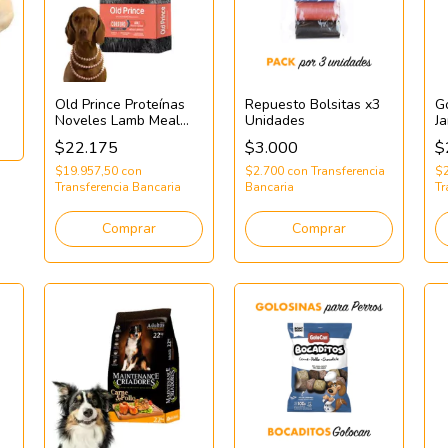
o
Old Prince Proteínas
Repuesto Bolsitas x3
G
Noveles Lamb Meal
Unidades
J
Adult Dog Med&Large
E
$22.175
$3.000
$
Breeds 3kg
$19.957,50
con
$2.700
con
Transferencia
$
Transferencia Bancaria
Bancaria
Tr
Comprar
Comprar