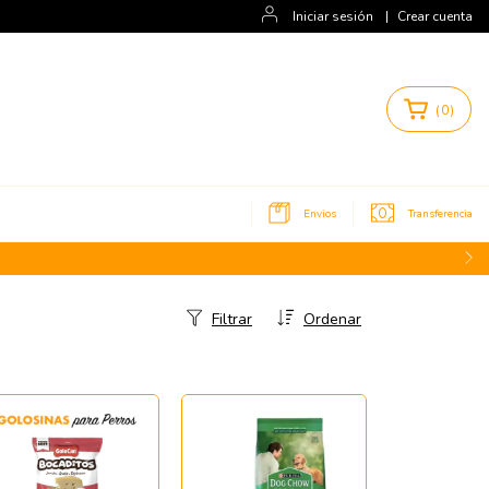
Iniciar sesión
|
Crear cuenta
(
0
)
Envios
Transferencia
Filtrar
Ordenar