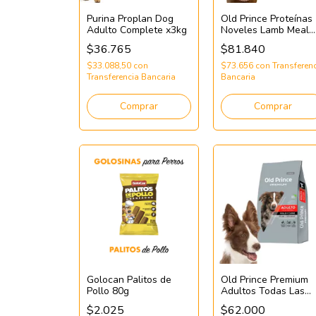
Purina Proplan Dog
Old Prince Proteínas
Adulto Complete x3kg
Noveles Lamb Meal
Adult Dog Med&Larg
$36.765
$81.840
Breeds x15kg
$33.088,50
con
$73.656
con
Transferen
Transferencia Bancaria
Bancaria
Comprar
Comprar
Golocan Palitos de
Old Prince Premium
Pollo 80g
Adultos Todas Las
Razas x20kg
$2.025
$62.000