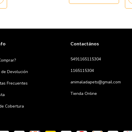
nfo
Contactános
5491165115304
Comprar?
1165115304
a de Devolución
animaladapets@gmail.com
tas Frecuentes
Tienda Online
sta
de Cobertura