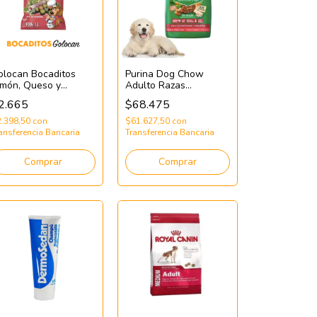
olocan Bocaditos
Purina Dog Chow
amón, Queso y
Adulto Razas
spinaca 100g
Medianas y Grandes
2.665
$68.475
x21kg
2.398,50
con
$61.627,50
con
ansferencia Bancaria
Transferencia Bancaria
Comprar
Comprar