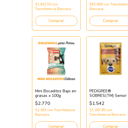
$1.822,50
con
$55.800
con
Transferen
Transferencia Bancaria
Bancaria
Comprar
Comprar
Mini Bocaditos Bajo en
PEDIGREE®
grasas x 100g
SOBRES(TM) Senior
$2.770
$1.542
$2.493
con
Transferencia
$1.387,80
con
Bancaria
Transferencia Bancaria
Comprar
Comprar