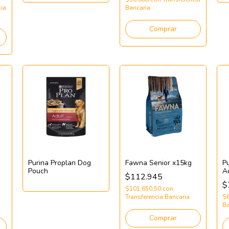
cia
Bancaria
Comprar
Purina Proplan Dog
Fawna Senior x15kg
P
Pouch
A
$112.945
$
$101.650,50
con
Transferencia Bancaria
$
Ba
Comprar