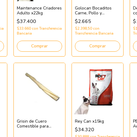
Maintenance Criadores
Golocan Bocaditos
D
Adulto x22kg
Carne, Pollo y
c
e
Chocolate 100g
C
$37.400
$2.665
$
cia
$33.660
con
Transferencia
$2.398,50
con
$
Bancaria
Transferencia Bancaria
Tr
Comprar
Comprar
Grisin de Cuero
Rey Can x15kg
P
Comestible para
A
$34.320
Caninos (Roll 7/8)
$30.888
con
Transferencia