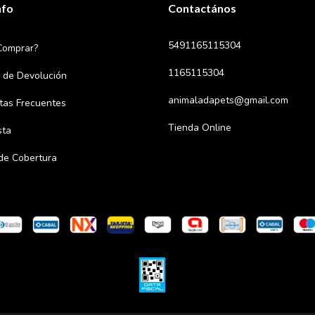
nfo
Contactános
5491165115304
Comprar?
1165115304
a de Devolución
animaladapets@gmail.com
tas Frecuentes
Tienda Online
sta
de Cobertura