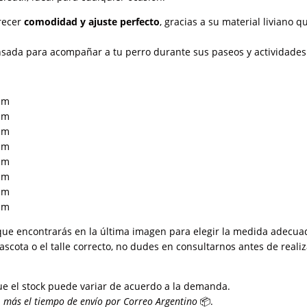
recer
comodidad y ajuste perfecto
, gracias a su material liviano 
sada para acompañar a tu perro durante sus paseos y actividades dia
 cm
 cm
 cm
 cm
 cm
 cm
 cm
 cm
que encontrarás en la última imagen para elegir la medida adecua
cota o el talle correcto, no dudes en consultarnos antes de realiz
ue el stock puede variar de acuerdo a la demanda.
más el tiempo de envío por Correo Argentino
📦.