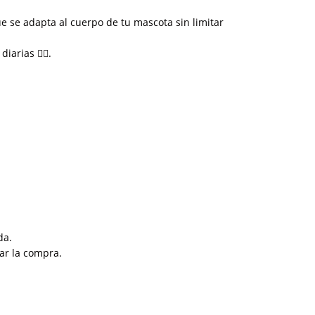
que se adapta al cuerpo de tu mascota sin limitar
rias 🚶‍♂️.
da.
ar la compra.