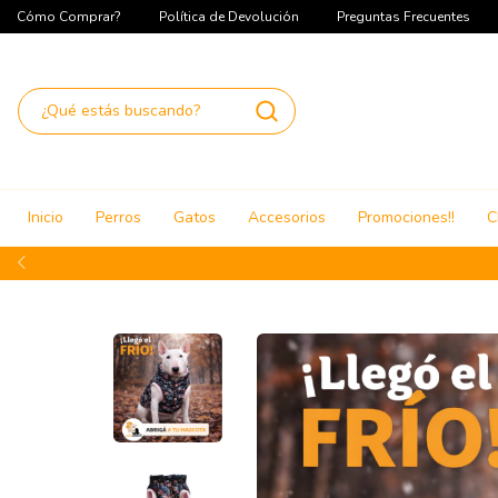
Cómo Comprar?
Política de Devolución
Preguntas Frecuentes
Inicio
Perros
Gatos
Accesorios
Promociones!!
C