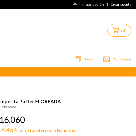
Iniciar sesión
|
Crear cuenta
(
0
)
Envios
Transferencia
NVIOS A TODO EL PAIS
mperita Puffer FLOREADA
:
CPEP0002
16.060
14.454
con
Transferencia Bancaria