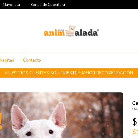
Mayorista
Zonas de Cobertura
hapitas
Contacto
HACEMOS E
Ca
SKU
$
$