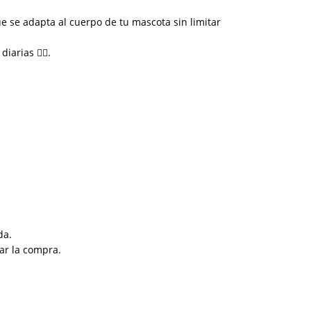
que se adapta al cuerpo de tu mascota sin limitar
rias 🚶‍♂️.
da.
ar la compra.