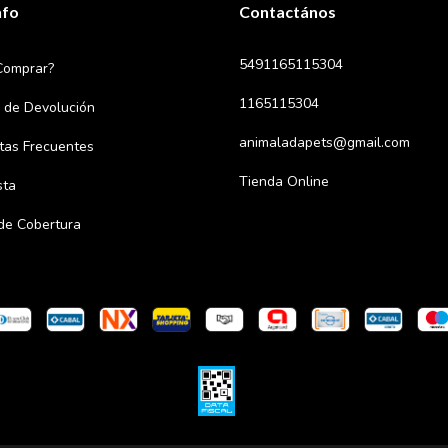
nfo
Contactános
5491165115304
Comprar?
1165115304
a de Devolución
animaladapets@gmail.com
tas Frecuentes
Tienda Online
sta
de Cobertura