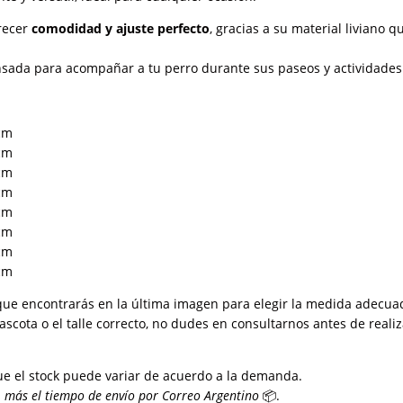
recer
comodidad y ajuste perfecto
, gracias a su material liviano 
sada para acompañar a tu perro durante sus paseos y actividades dia
 cm
 cm
 cm
 cm
 cm
 cm
 cm
 cm
que encontrarás en la última imagen para elegir la medida adecua
cota o el talle correcto, no dudes en consultarnos antes de realiz
ue el stock puede variar de acuerdo a la demanda.
más el tiempo de envío por Correo Argentino
📦.