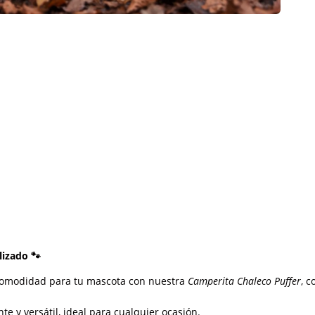
alizado
🐾
y comodidad para tu mascota con nuestra
Camperita Chaleco Puffer
, 
e y versátil, ideal para cualquier ocasión.