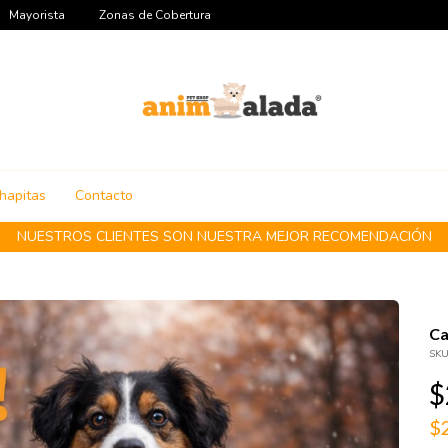
Mayorista
Zonas de Cobertura
hapitas
Contacto
NUESTROS CLIENTES SON NUESTRA MEJOR RECOMENDACIÓN
Ca
SKU
$
$