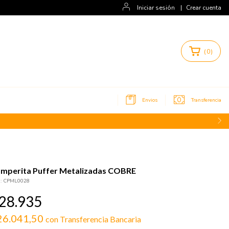
Iniciar sesión
|
Crear cuenta
(
0
)
Envios
Transferencia
mperita Puffer Metalizadas COBRE
:
CPML0028
28.935
26.041,50
con
Transferencia Bancaria