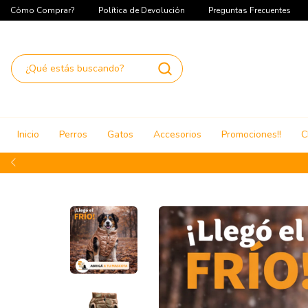
Cómo Comprar?
Política de Devolución
Preguntas Frecuentes
Inicio
Perros
Gatos
Accesorios
Promociones!!
C