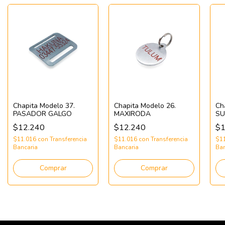
Chapita Modelo 37.
Chapita Modelo 26.
Ch
PASADOR GALGO
MAXIRODA
SU
$12.240
$12.240
$1
$11.016
con
Transferencia
$11.016
con
Transferencia
$1
Bancaria
Bancaria
Ban
Comprar
Comprar