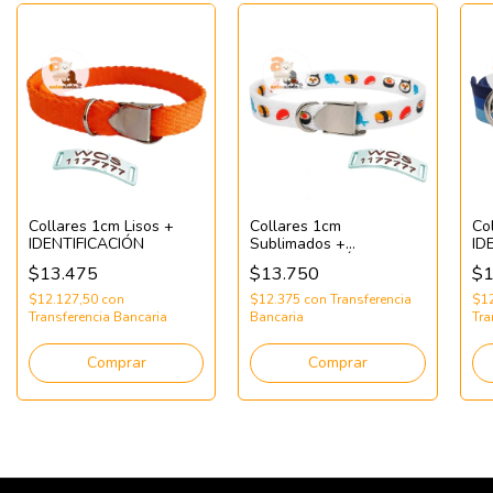
Collares 1cm Lisos +
Collares 1cm
Co
IDENTIFICACIÓN
Sublimados +
ID
IDENTIFICACIÓN
$13.475
$13.750
$1
$12.127,50
con
$12.375
con
Transferencia
$1
Transferencia Bancaria
Bancaria
Tra
Comprar
Comprar