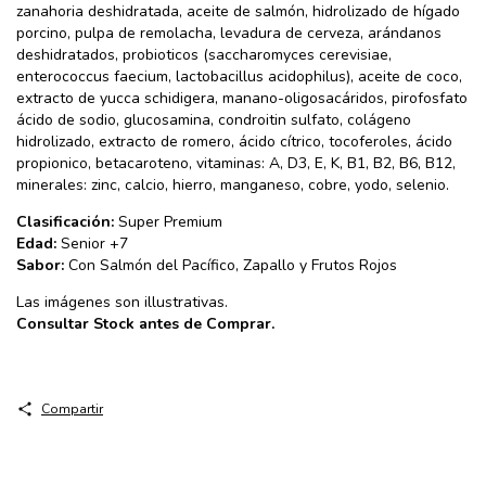
zanahoria deshidratada, aceite de salmón, hidrolizado de hígado
porcino, pulpa de remolacha, levadura de cerveza, arándanos
deshidratados, probioticos (saccharomyces cerevisiae,
enterococcus faecium, lactobacillus acidophilus), aceite de coco,
extracto de yucca schidigera, manano-oligosacáridos, pirofosfato
ácido de sodio, glucosamina, condroitin sulfato, colágeno
hidrolizado, extracto de romero, ácido cítrico, tocoferoles, ácido
propionico, betacaroteno, vitaminas: A, D3, E, K, B1, B2, B6, B12,
minerales: zinc, calcio, hierro, manganeso, cobre, yodo, selenio.
Clasificación:
Super Premium
Edad:
Senior +7
Sabor:
Con Salmón del Pacífico, Zapallo y Frutos Rojos
Las imágenes son illustrativas.
​Consultar Stock antes de Comprar.
Compartir