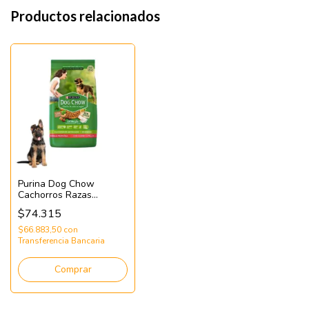
Productos relacionados
Purina Dog Chow
Cachorros Razas
Medianas y Grandes
$74.315
x21kg
$66.883,50
con
Transferencia Bancaria
Comprar